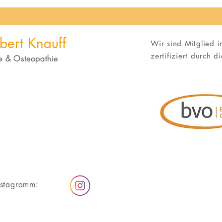
bert Knauff
Wir sind Mitglied 
zertifiziert durch 
ie & Osteopath
ie
nstagramm: