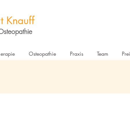
t Knauff
 Osteopathie
herapie
Osteopathie
Praxis
Team
Pre
Werden Sie Teil unseres Teams!